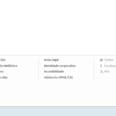
ción
Aviso legal
Twitter
io telefónico
Identidade corporativa
Faceboo
óns
Accesibilidade
RSS
 sitio
Validación
HTML
/
CSS