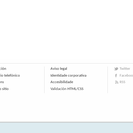
ción
Aviso legal
Twitter
io telefónico
Identidade corporativa
Faceboo
óns
Accesibilidade
RSS
 sitio
Validación
HTML
/
CSS