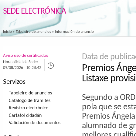
SEDE ELECTRÓNICA
Inicio
»
Taboleiro de anuncios
» Información do anuncio
Data de public
Aviso uso de certificados
Hora oficial da Sede:
Premios Ángel
09/08/2026
10:28:42
Listaxe provi
Servizos
Taboleiro de anuncios
Segundo a ORDE
Catálogo de trámites
pola que se est
Rexistro electrónico
Premios Ángela 
Cartafol cidadán
Validación de documentos
alumnado de gra
mellores cualif