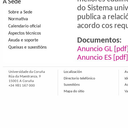
A Sede
do Sistema univ
Sobre a Sede
publica a relac
Normativa
acordo cos requ
Calendario oficial
Aspectos técnicos
Documentos:
Axuda e soporte
Queixas e suxestións
Anuncio GL [pdf
Anuncio ES [pdf]
Universidade da Coruña
Localización
Av
Rúa da Maestranza, 9
Directorio telefónico
Id
15001 A Coruña
Suxestións
Ac
+34 981 167 000
Mapa do sitio
Va