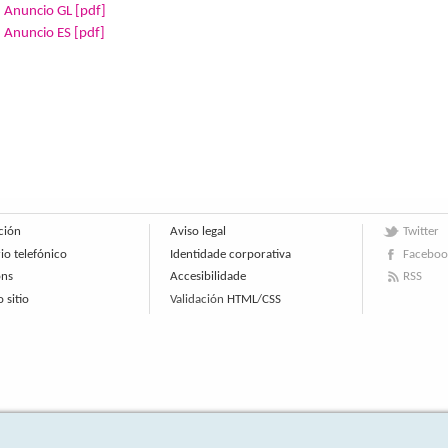
Anuncio GL [pdf]
Anuncio ES [pdf]
ción
Aviso legal
Twitter
io telefónico
Identidade corporativa
Faceboo
óns
Accesibilidade
RSS
 sitio
Validación
HTML
/
CSS